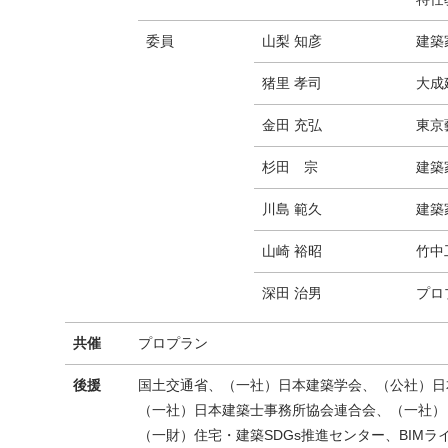
委員
山梨 知彦
建築
猪里 孝司
大成
金田 充弘
東京藝
杉田 宗
建築
川島 範久
建築
山崎 裕昭
竹中
深田 治男
プロ
共催
プロプラン
後援
国土交通省、（一社）日本建築学会、（公社）日
（一社）日本建築士事務所協会連合会、（一社）
（一財）住宅・建築SDGs推進センター、BIM