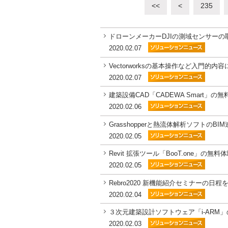
<<
<
235
ドローンメーカーDJIの測域センサーの取
2020.02.07
Vectorworksの基本操作など入門
2020.02.07
建築設備CAD「CADEWA Smart
2020.02.06
Grasshopperと熱流体解析ソフト
2020.02.05
Revit 拡張ツール「BooT.one」
2020.02.05
Rebro2020 新機能紹介セミナーの日
2020.02.04
３次元建築設計ソフトウェア「i-AR
2020.02.03