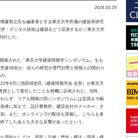
2024.03.29
、権藤智之氏を編著者とする東京大学所属の建築系研究
築学：デジタル技術は建築をどう拡張するか／東京大学
り刊行した。
って開催された「東京大学建築情報学シンポジウム」をも
究者38名が、自らの研究や専門分野と情報との関わり
もの。
022年4月に池田靖史氏（建築情報学会 会長）が東京大
任教授として着任したことを契機に企画された。当時、
関わらず、リアル開催の同シンポジウムには定員を大幅
関係者に加えて、設計事務所、建設会社やメーカー、さ
参加。また、オンラインでの配信も実施し、こちらも多
が終了したあとも大きな反響があったという。
めた理由としては、意匠・計画・歴史・構法・環境・構