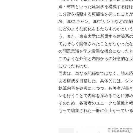
造・材料といった建築学を構成するほ
に分野を横断する可能性を探ったことが
AI、3Dスキャン、3Dプリントなどの
にどのような変化をもたらすのかとい
う。また、東京大学に所属する建築系
でおそらく開催されたことがなかった
の問題意識を学ぶ貴重な機会になった
このような外部と内部からの好意的な
になったものだ。
同書は、単なる記録集ではなく、読み
ある構成を目指した。具体的には、シ
執筆内容を参考にしつつ、各著者が書
ンを行うことで内容を深めることに努
そのため、各著者のユニークな筆致と
もって編集された一冊に仕上がってい