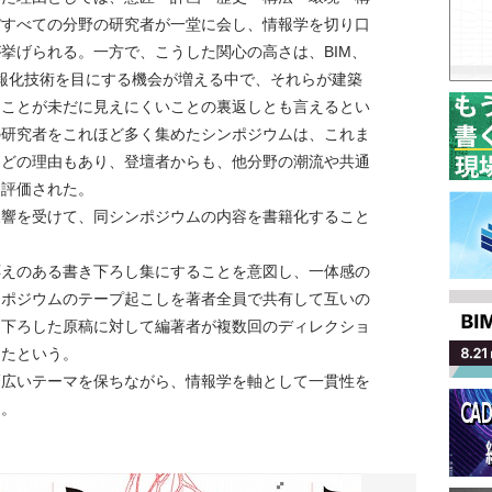
ぼすべての分野の研究者が一堂に会し、情報学を切り口
挙げられる。一方で、こうした関心の高さは、BIM、
情報化技術を目にする機会が増える中で、それらが建築
うことが未だに見えにくいことの裏返しとも言えるとい
の研究者をこれほど多く集めたシンポジウムは、これま
などの理由もあり、登壇者からも、他分野の潮流や共通
と評価された。
反響を受けて、同シンポジウムの内容を書籍化すること
応えのある書き下ろし集にすることを意図し、一体感の
ンポジウムのテープ起こしを著者全員で共有して互いの
き下ろした原稿に対して編著者が複数回のディレクショ
めたという。
幅広いテーマを保ちながら、情報学を軸として一貫性を
る。