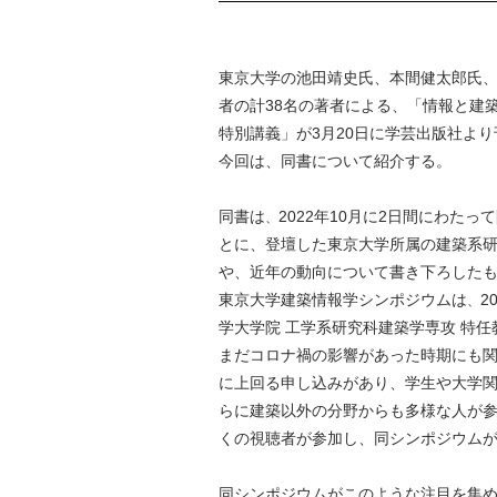
東京大学の池田靖史氏、本間健太郎氏
者の計38名の著者による、「情報と建
特別講義」が3月20日に学芸出版社よ
今回は、同書について紹介する。
同書は
2022年10月に2日間にわた
、
とに、登壇した東京大学所属の建築系研
や、近年の動向について書き下ろした
東京大学建築情報学シンポジウムは
2
、
学大学院 工学系研究科建築学専攻 特
まだコロナ禍の影響があった時期にも
に上回る申し込みがあり、学生や大学
らに建築以外の分野からも多様な人が
くの視聴者が参加し、同シンポジウム
同シンポジウムがこのような注目を集